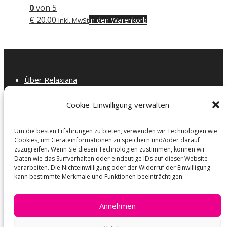
0
von 5
€
20.00
In den Warenkorb
Inkl. MwSt
Über Relaxiana
Die Konfektionsgröße
Allgemeine Geschäftsbedingungen
Cookie-Einwilligung verwalten
KOSTENLOSER VERSAND
GDPR, Datenschutzerklärung, Cookie-Richtlinie
Um die besten Erfahrungen zu bieten, verwenden wir Technologien wie
Kontaktieren Sie uns
Cookies, um Geräteinformationen zu speichern und/oder darauf
Rückgabebedingungen
zuzugreifen. Wenn Sie diesen Technologien zustimmen, können wir
Daten wie das Surfverhalten oder eindeutige IDs auf dieser Website
verarbeiten. Die Nichteinwilligung oder der Widerruf der Einwilligung
kann bestimmte Merkmale und Funktionen beeinträchtigen.
Annehmen