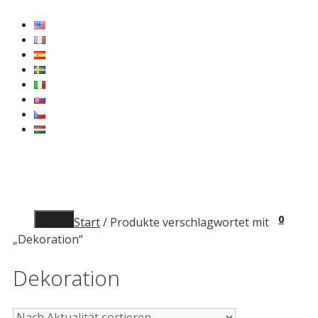
Zum
Inhalt
springen
Menü
0
Start
/ Produkte verschlagwortet mit
„Dekoration“
Dekoration