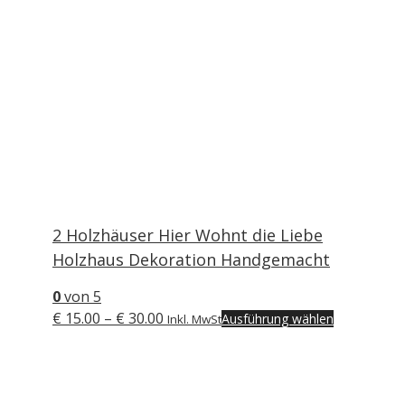
2 Holzhäuser Hier Wohnt die Liebe
Holzhaus Dekoration Handgemacht
0
von 5
Preisspanne:
Dieses
€
15.00
–
€
30.00
Ausführung wählen
Inkl. MwSt
€ 15.00
Produkt
bis
weist
€ 30.00
mehrere
Varianten