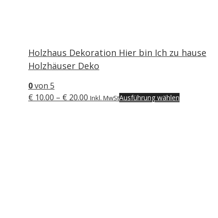
Holzhaus Dekoration Hier bin Ich zu hause
Holzhäuser Deko
0
von 5
Preisspanne:
Dieses
€
10.00
–
€
20.00
Ausführung wählen
Inkl. MwSt
€ 10.00
Produkt
bis
weist
€ 20.00
mehrere
Varianten
auf.
Die
Optionen
können
auf
der