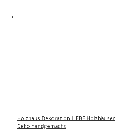
Produktse
gewählt
werden
Holzhaus Dekoration LIEBE Holzhäuser
Deko handgemacht