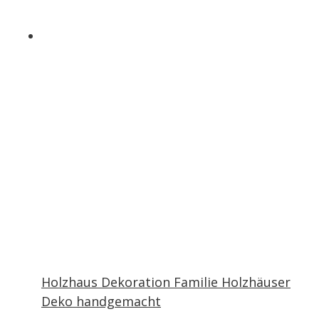
Produktse
gewählt
werden
Holzhaus Dekoration Familie Holzhäuser
Deko handgemacht