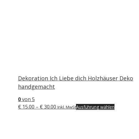
Dekoration Ich Liebe dich Holzhäuser Deko
handgemacht
0
von 5
Preisspanne:
Dieses
€
15.00
–
€
30.00
Ausführung wählen
Inkl. MwSt
€ 15.00
Produkt
bis
weist
€ 30.00
mehrere
Varianten