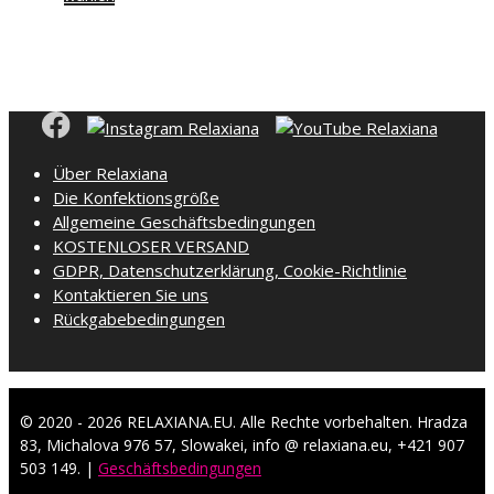
Produkt
€ 25.00
weist
mehrere
Varianten
auf.
Die
Über Relaxiana
Optionen
Die Konfektionsgröße
können
Allgemeine Geschäftsbedingungen
auf
KOSTENLOSER VERSAND
der
GDPR, Datenschutzerklärung, Cookie-Richtlinie
Produktseite
Kontaktieren Sie uns
gewählt
Rückgabebedingungen
werden
© 2020 - 2026 RELAXIANA.EU. Alle Rechte vorbehalten. Hradza
83, Michalova 976 57, Slowakei, info @ relaxiana.eu, +421 907
503 149. |
Geschäftsbedingungen