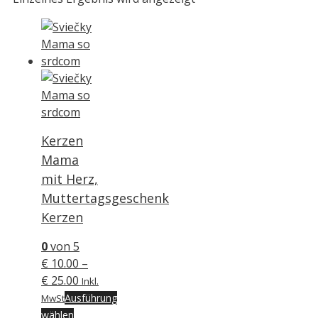
Kerzen
Mama
mit Herz,
Muttertagsgeschenk
Kerzen
0
von 5
€
10.00
–
Preisspanne:
€
25.00
Inkl.
€ 10.00
Ausführung
MwSt
Dieses
bis
wählen