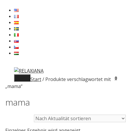
Zum
Inhalt
springen
Menü
0
Start
/ Produkte verschlagwortet mit
„mama“
mama
Einzelnes Ergebnis wird angezeigt