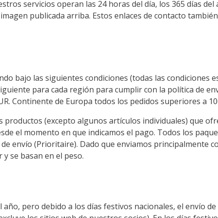
os servicios operan las 24 horas del día, los 365 días del 
a imagen publicada arriba. Estos enlaces de contacto tambié
undo bajo las siguientes condiciones (todas las condiciones e
 siguiente para cada región para cumplir con la política de e
 EUR. Continente de Europa todos los pedidos superiores a 1
ductos (excepto algunos artículos individuales) que ofre
esde el momento en que indicamos el pago. Todos los paque
d de envío (Prioritaire). Dado que enviamos principalmente c
 y se basan en el peso.
año, pero debido a los días festivos nacionales, el envío d
excluye los sitios web de nuestros socios). En los días festi