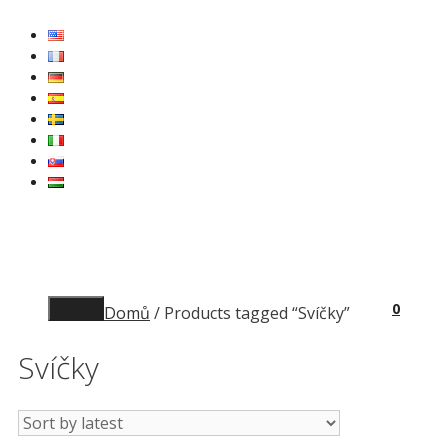
Přeskočit
na
obsah
Menu
0
Domů
/ Products tagged “Svíčky”
Svíčky