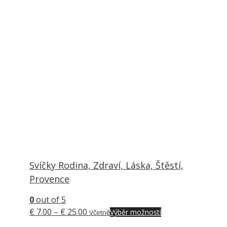
Svíčky Rodina, Zdraví, Láska, Štěstí,
Provence
0
out of 5
Price
This
€
7.00
–
€
25.00
Výběr možností
Včetně
range:
product