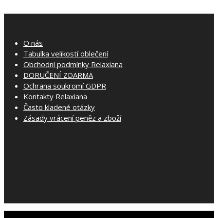
€ 7.00
has
through
multiple
€ 25.00
variants.
O nás
The
Tabulka velikostí oblečení
options
Obchodní podmínky Relaxiana
may
DORUČENÍ ZDARMA
be
Ochrana soukromí GDPR
chosen
Kontakty Relaxiana
on
Často kladené otázky
the
Zásady vrácení peněz a zboží
product
page