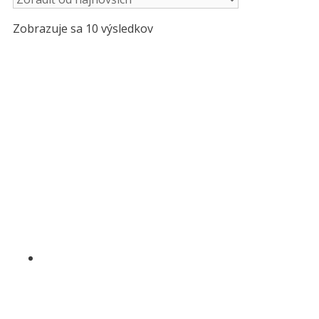
Zoradené
Zobrazuje sa 10 výsledkov
podľa
najnovších