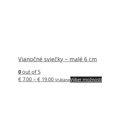
Vianočné sviečky – malé 6 cm
0
out of 5
Price
Tento
€
7.00
–
€
19.00
Výber možností
Vrátane
range:
produkt
€ 7.00
má
through
viacero
€ 19.00
variantov.
Možnosti
si
môžete
vybrať