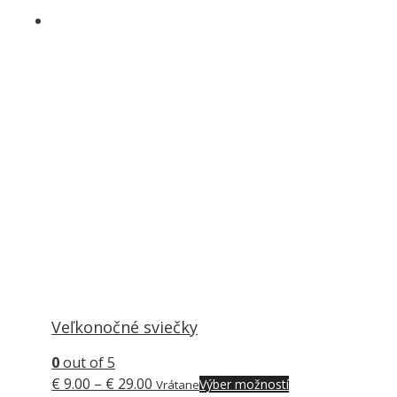
Veľkonočné sviečky
0
out of 5
Price
Tento
€
9.00
–
€
29.00
Výber možností
Vrátane