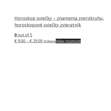
Horoskop sviečky – znamenia zverokruhu,
horoskopové sviečky zvieratník
0
out of 5
Price
Tento
€
9.00
–
€
29.00
Výber možností
Vrátane
range:
produkt
€ 9.00
má
through
viacero
€ 29.00
variantov.
Možnosti
si
môžete
vybrať
na
stránke
produktu.