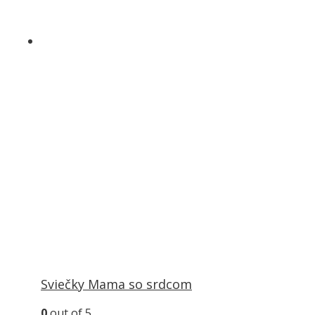
produktu.
Sviečky Mama so srdcom
0
out of 5