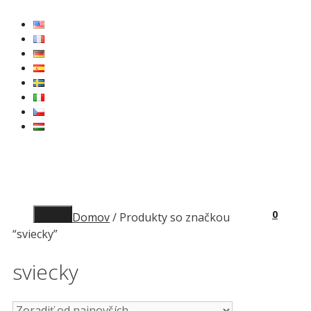
Preskočiť
na
obsah
Menu
0
Domov
/ Produkty so značkou
“sviecky”
sviecky